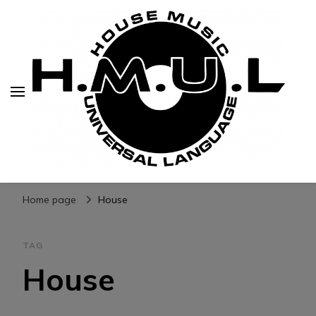
H.M.U.L.
www.housemusicuniversallanguage.com
Home page
House
TAG
House