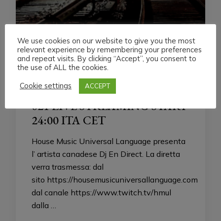
We use cookies on our website to give you the most
relevant experience by remembering your preferences
and repeat visits. By clicking “Accept”, you consent to
the use of ALL the cookies.
HMUL
Cookie settings
ACCEPT
THURSDAY 23 DECEMBER
021 LIVE STREAMING START
24:00 ITA CET
House Music Universal Language presenta
l’ artista canadese Dj En Direct. La diretta
verra trasmessa: dal
sito https://housemusicuniversallanguage.com
dal canale https://www.twitch.tv/hmul
dalla …