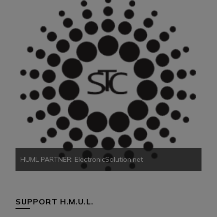
HU
HUML PARTNER: ElectronicSolution.net
SUPPORT H.M.U.L.