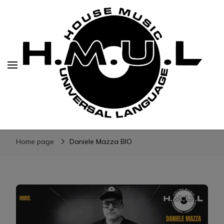
H.M.U.L.
www.housemusicuniversallanguage.com
Home page
Daniele Mazza BIO