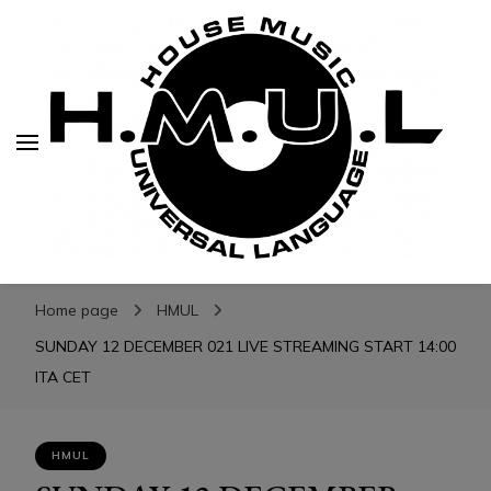
H.M.U.L.
H.M.U.L.
www.housemusicuniversallanguage.com
Home page
HMUL
SUNDAY 12 DECEMBER 021 LIVE STREAMING START 14:00
ITA CET
HMUL