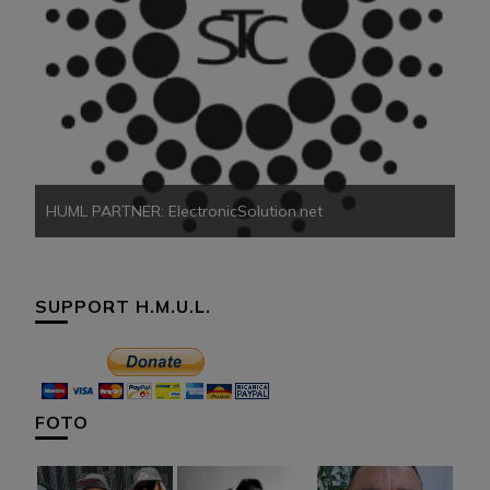
HU
HUML PARTNER: ElectronicSolution.net
SUPPORT H.M.U.L.
FOTO