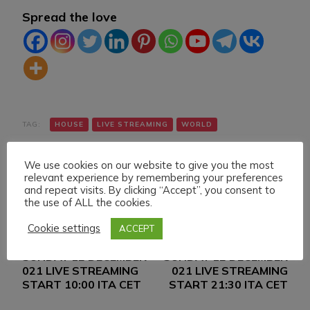
Spread the love
TAG:
HOUSE
LIVE STREAMING
WORLD
We use cookies on our website to give you the most
relevant experience by remembering your preferences
and repeat visits. By clicking “Accept”, you consent to
the use of ALL the cookies.
Cookie settings
ACCEPT
Navigazione
Articolo precedente
Articolo successivo
SUNDAY 12 DECEMBER
SUNDAY 12 DECEMBER
articoli
021 LIVE STREAMING
021 LIVE STREAMING
START 10:00 ITA CET
START 21:30 ITA CET