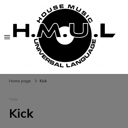
H.M.U.L.
www.housemusicuniversallanguage.com
Home page
Kick
TAG
Kick