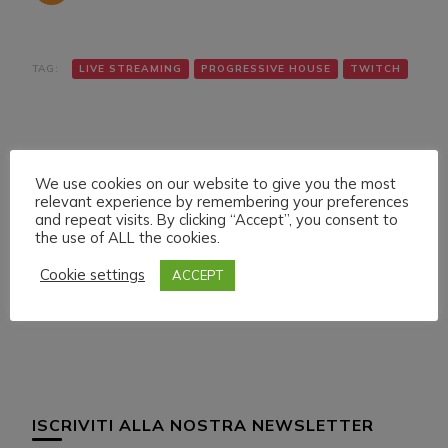
TAG:
LIVE STREAMING
PROGRESSIVE HOUSE
TWITCH
We use cookies on our website to give you the most
relevant experience by remembering your preferences
and repeat visits. By clicking “Accept”, you consent to
the use of ALL the cookies.
Navigazione
Articolo precedente
Articolo successivo
SUNDAY 22 MAY 022
TUESDAY 24 MAY 022
articoli
Cookie settings
ACCEPT
LIVE STREAMING
LIVE STREAMING
START 21:30 ITA CET
START 02:00 ITA CET
ISCRIVITI ALLA NOSTRA NEWSLETTER