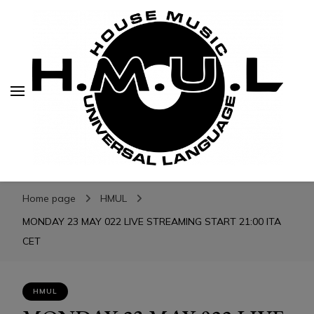
H.M.U.L.
H.M.U.L.
www.housemusicuniversallanguage.com
Home page
HMUL
MONDAY 23 MAY 022 LIVE STREAMING START 21:00 ITA
CET
HMUL