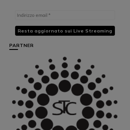
PARTNER
HU