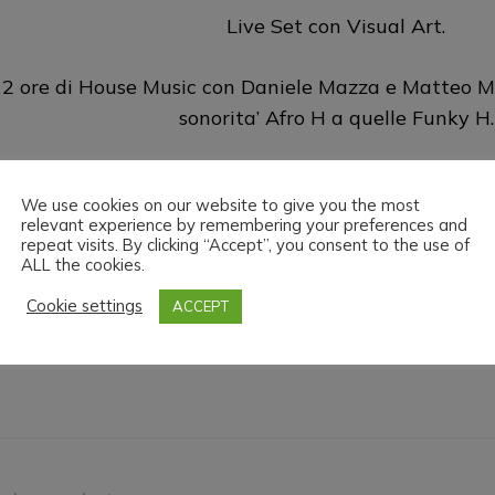
Live Set con Visual Art.
2 ore di House Music con Daniele Mazza e Matteo M
sonorita’ Afro H a quelle Funky H.
H.M.U.L. vi augura buon divertimen
We use cookies on our website to give you the most
relevant experience by remembering your preferences and
ead the love
repeat visits. By clicking “Accept”, you consent to the use of
ALL the cookies.
Cookie settings
ACCEPT