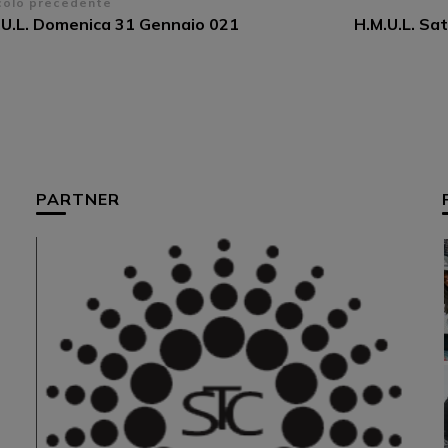
vigazione
colo precedente
.U.L. Domenica 31 Gennaio 021
H.M.U.L. Sa
ticoli
PARTNER