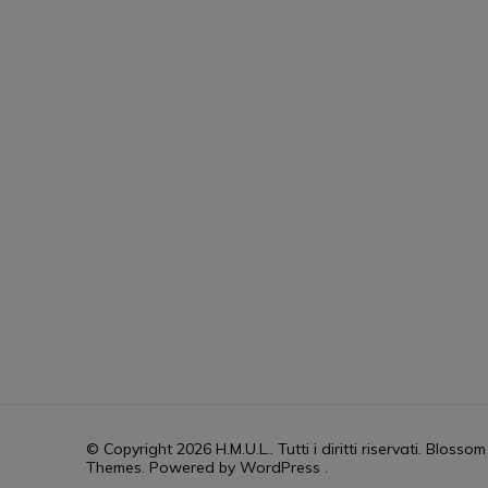
HUML PARTNER: DWildMusicRadio
© Copyright 2026
H.M.U.L.
. Tutti i diritti riservati.
Blossom 
Themes
. Powered by
WordPress
.