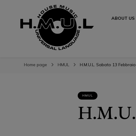
ABOUT US
H.M.U.L.
H.M.U.L.
www.housemusicuniversallanguage.com
Home page
HMUL
H.M.U.L. Sabato 13 Febbraio
HMUL
H.M.U.L