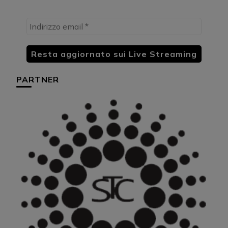
PARTNER
HU