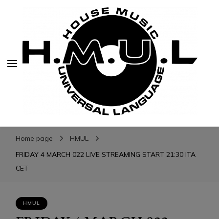
H.M.U.L.
H.M.U.L.
www.housemusicuniversallanguage.com
Home page
HMUL
FRIDAY 4 MARCH 022 LIVE STREAMING START 21:30 ITA
CET
HMUL