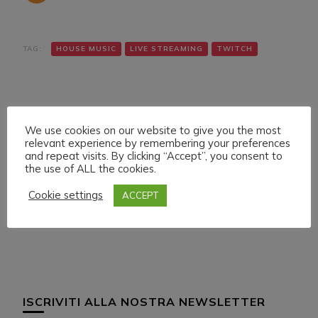
TAG:
HOUSE MUSIC
LIVE STREAMING
TWITCH
We use cookies on our website to give you the most
relevant experience by remembering your preferences
and repeat visits. By clicking “Accept”, you consent to
the use of ALL the cookies.
Navigazione
Articolo precedente
Articolo successivo
FRIDAY 4 MARCH 022
SATURDAY 5 MARCH
articoli
Cookie settings
ACCEPT
LIVE STREAMING
022 LIVE STREAMING
START 19:30 ITA CET
START 18:00 ITA CET
ISCRIVITI ALLA NOSTRA NEWSLETTER