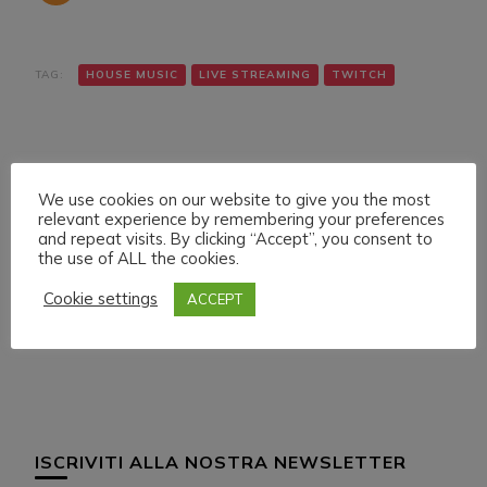
TAG:
HOUSE MUSIC
LIVE STREAMING
TWITCH
We use cookies on our website to give you the most
relevant experience by remembering your preferences
and repeat visits. By clicking “Accept”, you consent to
the use of ALL the cookies.
Navigazione
Articolo precedente
Articolo successivo
MONDAY 30 MAY 022
FRIDAY 3 JUNE 022
articoli
Cookie settings
ACCEPT
LIVE STREAMING
LIVE STREAMING
START 23:00 ITA CET
START 14:00 ITA CET
ISCRIVITI ALLA NOSTRA NEWSLETTER