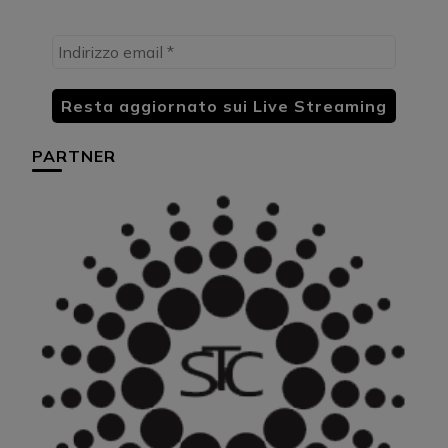
PARTNER
HU