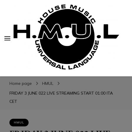
H.M.U.L.
H.M.U.L.
www.housemusicuniversallanguage.com
Home page
HMUL
FRIDAY 3 JUNE 022 LIVE STREAMING START 01:00 ITA
CET
HMUL