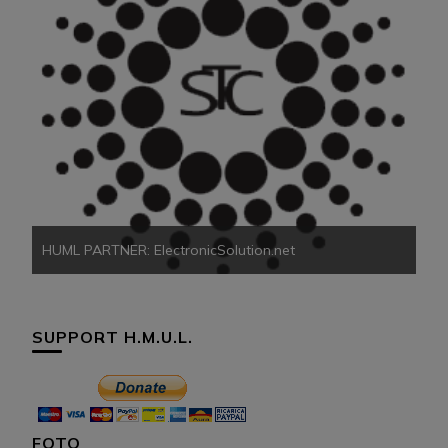
HU
HUML PARTNER: ElectronicSolution.net
SUPPORT H.M.U.L.
FOTO