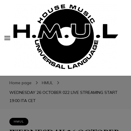
H.M.U.L.
H.M.U.L.
www.housemusicuniversallanguage.com
Home page
HMUL
WEDNESDAY 26 OCTOBER 022 LIVE STREAMING START
19:00 ITA CET
HMUL