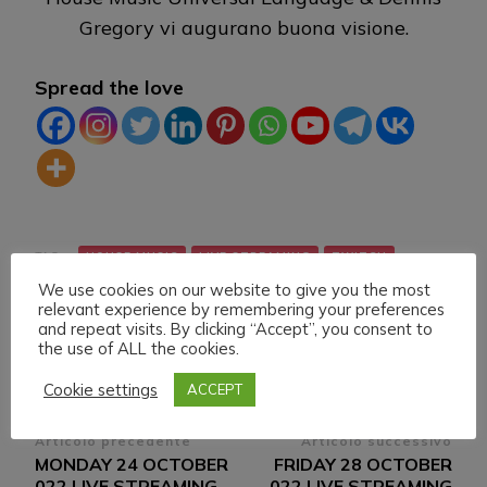
Gregory vi augurano buona visione.
Spread the love
TAG:
HOUSE MUSIC
LIVE STREAMING
TWITCH
We use cookies on our website to give you the most
relevant experience by remembering your preferences
and repeat visits. By clicking “Accept”, you consent to
the use of ALL the cookies.
Cookie settings
ACCEPT
Navigazione
Articolo precedente
Articolo successivo
MONDAY 24 OCTOBER
FRIDAY 28 OCTOBER
articoli
022 LIVE STREAMING
022 LIVE STREAMING