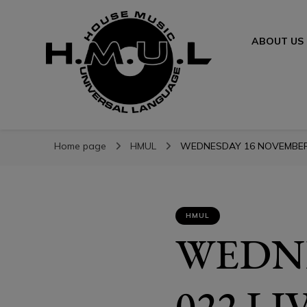
ABOUT US
H.M.U.L.
H.M.U.L.
www.housemusicuniversallanguage.com
Home page
HMUL
WEDNESDAY 16 NOVEMBER 0
HMUL
WEDNE
022 L