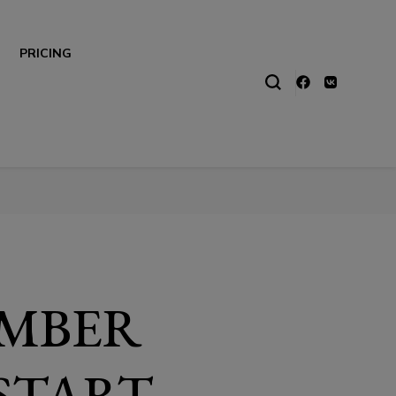
PRICING
EMBER
 START