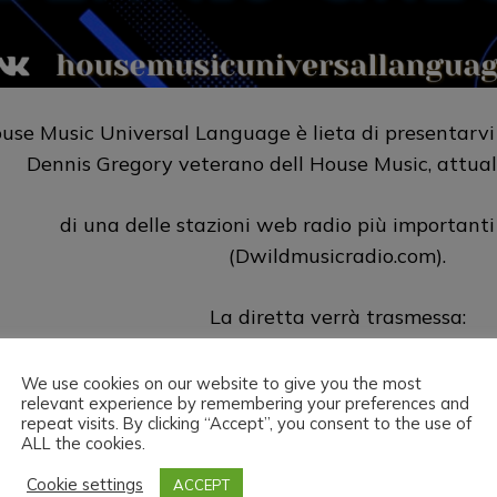
use Music Universal Language è lieta di presentarvi 
Dennis Gregory veterano dell House Music, attua
di una delle stazioni web radio più important
(Dwildmusicradio.com).
La diretta verrà trasmessa:
sul sito
https://housemusicuniversallang
We use cookies on our website to give you the most
relevant experience by remembering your preferences and
repeat visits. By clicking “Accept”, you consent to the use of
su
https://www.twitch.tv/hmul
ALL the cookies.
Cookie settings
ACCEPT