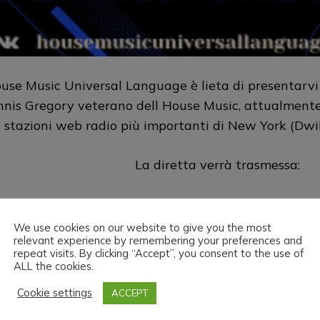
use Music Universal Language è lieta di presentarvi 
nis Gregory veterano dell House Music, attualmente 
stazioni web radio più importanti di New York (Dwi
La diretta verrà trasmessa:
sul sito
https://housemusicuniversallang
We use cookies on our website to give you the most
relevant experience by remembering your preferences and
su
https://www.twitch.tv/hmul
repeat visits. By clicking “Accept”, you consent to the use of
ALL the cookies.
se Music Universal Language & Dennis Gregory vi a
Cookie settings
ACCEPT