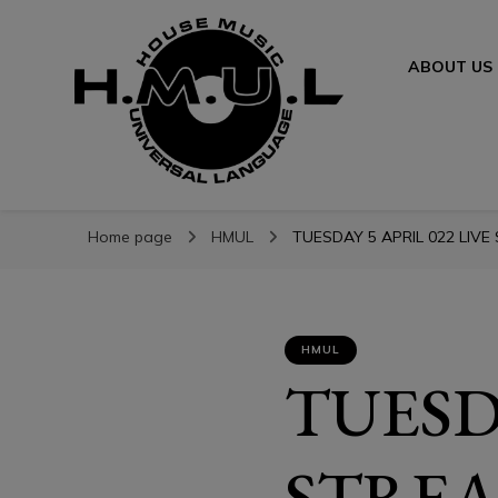
ABOUT US
H.M.U.L.
H.M.U.L.
www.housemusicuniversallanguage.com
Home page
HMUL
TUESDAY 5 APRIL 022 LIVE
HMUL
TUESDA
STREA