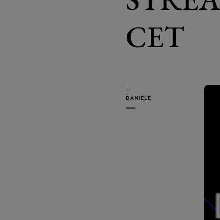
CET
di
DANIELE