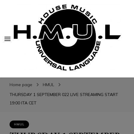
H.M.U.L.
H.M.U.L.
www.housemusicuniversallanguage.com
Home page
HMUL
THURSDAY 1 SEPTEMBER 022 LIVE STREAMING START
19:00 ITA CET
HMUL