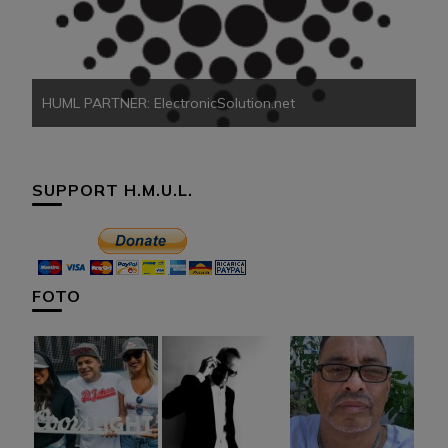
HU
HUML PARTNER: ElectronicSolution.net
SUPPORT H.M.U.L.
FOTO