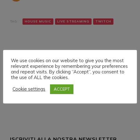
TAG:
HOUSE MUSIC
LIVE STREAMING
TWITCH
We use cookies on our website to give you the most
relevant experience by remembering your preferences
and repeat visits. By clicking “Accept”, you consent to
Navigazione
Articolo precedente
Articolo successivo
the use of ALL the cookies.
WEDNESDAY 31
FRIDAY 2 SEPTEMBER
articoli
AUGUST 022 LIVE
022 LIVE STREAMING
Cookie settings
ACCEPT
STREAMING START
START 21:00 ITA CET
20:00 ITA CET
ISCRIVITI ALLA NOSTRA NEWSLETTER