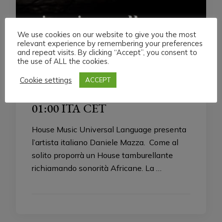
We use cookies on our website to give you the most
relevant experience by remembering your preferences
and repeat visits. By clicking “Accept”, you consent to
HMUL
the use of ALL the cookies.
SATURDAY 18 DECEMBER
Cookie settings
ACCEPT
LIVE STREAMING START
01:00 ITA CET
House Music Universal Language presenta
l’artista italiano Daniele Mazza. Come al
solito proporrà un House tamburellante
richiamando sonorità Africane. La …