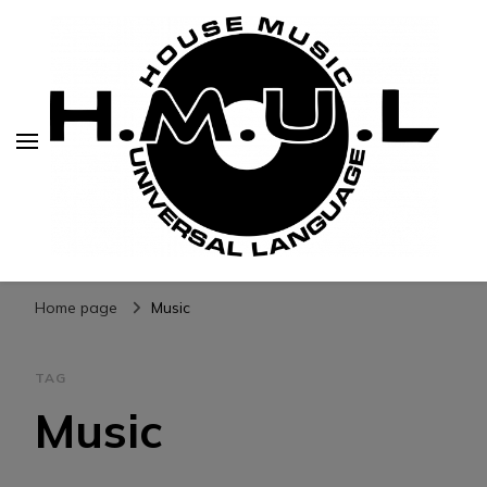
H.M.U.L.
www.housemusicuniversallanguage.com
Home page
Music
TAG
Music