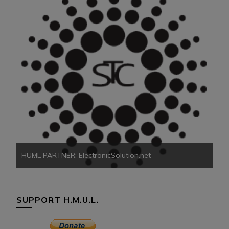
HU
HUML PARTNER: ElectronicSolution.net
SUPPORT H.M.U.L.