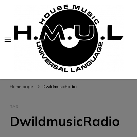
H.M.U.L.
www.housemusicuniversallanguage.com
Home page
DwildmusicRadio
TAG
DwildmusicRadio