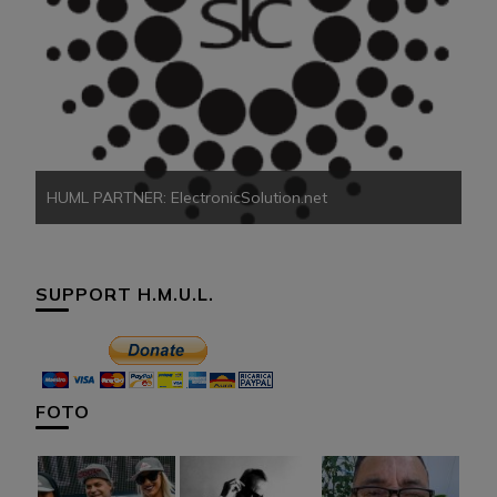
HU
HUML PARTNER: ElectronicSolution.net
SUPPORT H.M.U.L.
FOTO