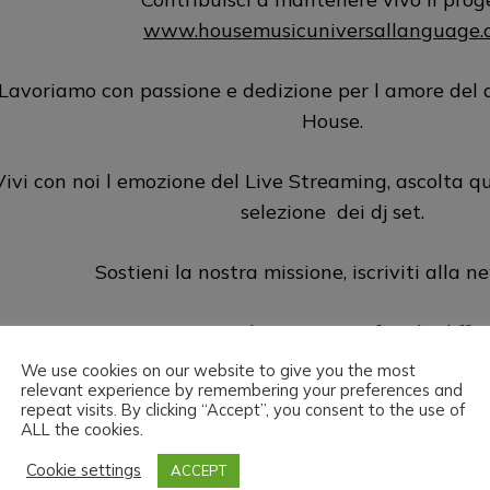
www.housemusicuniversallanguage.
Lavoriamo con passione e dedizione per l amore del d
House.
Vivi con noi l emozione del Live Streaming, ascolta q
selezione dei dj set.
Sostieni la nostra missione, iscriviti alla n
Con un piccolo gesto puoi fare la diffe
We use cookies on our website to give you the most
relevant experience by remembering your preferences and
GRAZIE da H.M.U.L.
repeat visits. By clicking “Accept”, you consent to the use of
ALL the cookies.
Cookie settings
ACCEPT