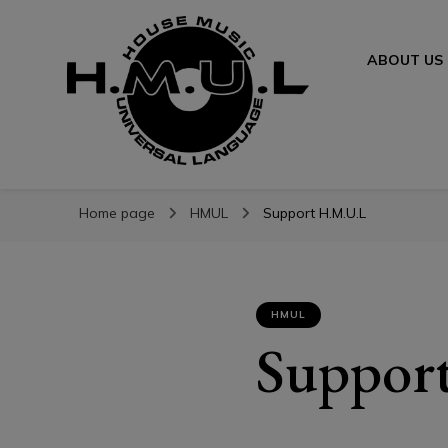
ABOUT US
H.M.U.L.
H.M.U.L.
www.housemusicuniversallanguage.com
Home page
HMUL
Support H.M.U.L
HMUL
Suppor