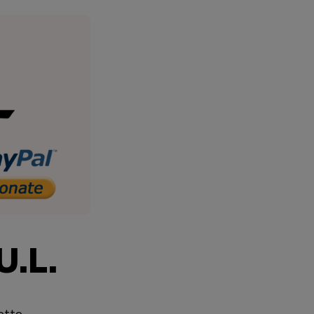
.L.
etto