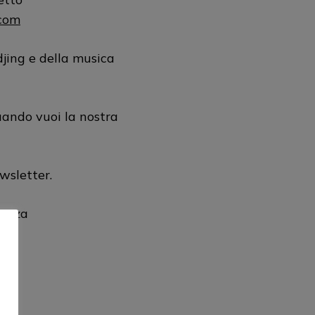
com
jing e della musica
uando vuoi la nostra
ewsletter.
renza