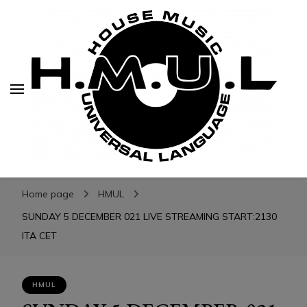
H.M.U.L.
H.M.U.L.
www.housemusicuniversallanguage.com
Home page
HMUL
SUNDAY 5 DECEMBER 021 LIVE STREAMING START:2130
ITA CET
HMUL