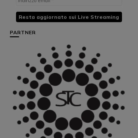
PARTNER
HU