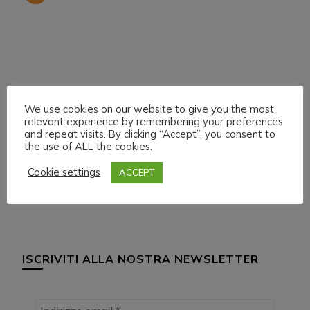
We use cookies on our website to give you the most
relevant experience by remembering your preferences
Navigazione
Articolo precedente
Articolo successivo
and repeat visits. By clicking “Accept”, you consent to
SUNDAY 5 DECEMBER
SUNDAY 5 DECEMBER
the use of ALL the cookies.
articoli
021 LIVE STREAMING
021 LIVE STREAMING
START 17:00 ITA CET
START 23:00 ITA CET
Cookie settings
ACCEPT
ISCRIVITI ALLA NOSTRA NEWSLETTER