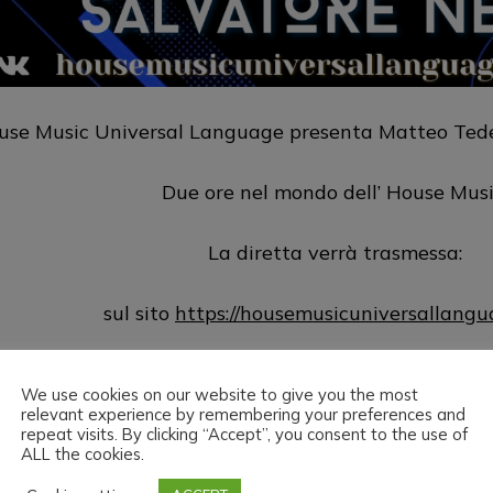
use Music Universal Language presenta Matteo Tedes
Due ore nel mondo dell’ House Musi
La diretta verrà trasmessa:
sul sito
https://housemusicuniversallang
su
https://www.twitch.tv/hmul
We use cookies on our website to give you the most
relevant experience by remembering your preferences and
su
https://vk.com/public18114324
repeat visits. By clicking “Accept”, you consent to the use of
ALL the cookies.