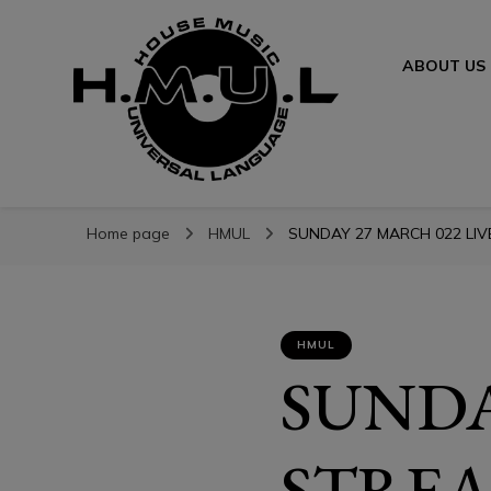
ABOUT US
H.M.U.L.
H.M.U.L.
www.housemusicuniversallanguage.com
Home page
HMUL
SUNDAY 27 MARCH 022 LIVE
HMUL
SUNDA
STREA