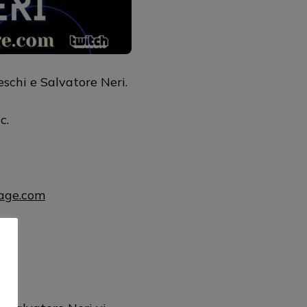
chi e Salvatore Neri.
c.
uage.com
9