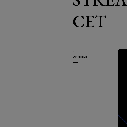
CET
di
DANIELE