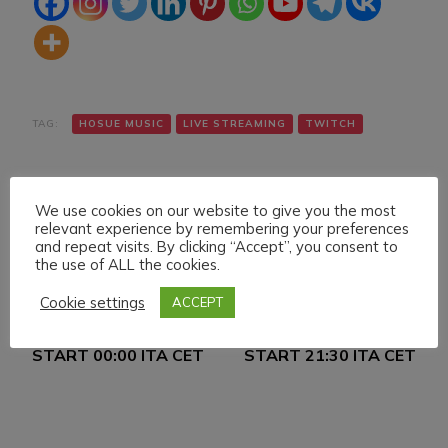
TAG:
HOSUE MUSIC
LIVE STREAMING
TWITCH
We use cookies on our website to give you the most
relevant experience by remembering your preferences
and repeat visits. By clicking “Accept”, you consent to
the use of ALL the cookies.
Navigazione
Articolo precedente
Articolo successivo
Cookie settings
ACCEPT
FRIDAY 13 MAY 022
SUNDAY 15 MAY 022
articoli
LIVE STREAMING
LIVE STREAMING
START 00:00 ITA CET
START 21:30 ITA CET