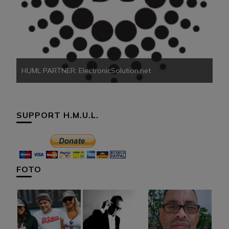
HU
HUML PARTNER: ElectronicSolution.net
SUPPORT H.M.U.L.
FOTO