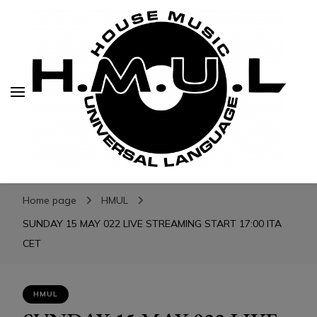
H.M.U.L.
H.M.U.L.
www.housemusicuniversallanguage.com
Home page
HMUL
SUNDAY 15 MAY 022 LIVE STREAMING START 17:00 ITA
CET
HMUL