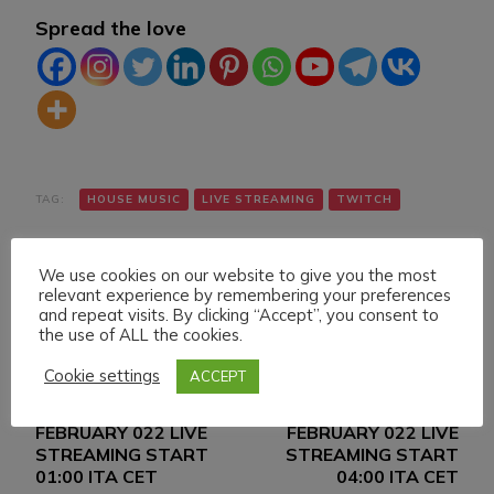
Spread the love
TAG:
HOUSE MUSIC
LIVE STREAMING
TWITCH
We use cookies on our website to give you the most
relevant experience by remembering your preferences
and repeat visits. By clicking “Accept”, you consent to
the use of ALL the cookies.
Cookie settings
ACCEPT
Navigazione
Articolo precedente
Articolo successivo
SATURDAY 26
SATURDAY 26
articoli
FEBRUARY 022 LIVE
FEBRUARY 022 LIVE
STREAMING START
STREAMING START
01:00 ITA CET
04:00 ITA CET