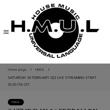
H.M.U.L.
H.M.U.L.
www.housemusicuniversallanguage.com
Home page
HMUL
SATURDAY 26 FEBRUARY 022 LIVE STREAMING START
02:30 ITA CET
HMUL