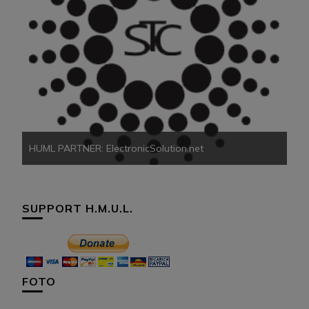
HU
HUML PARTNER: ElectronicSolution.net
SUPPORT H.M.U.L.
FOTO