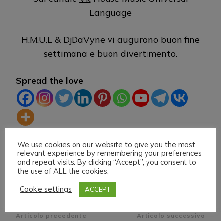
Language
H.M.U.L & DjDaVyne vi augurano buon fine
settimana e buon divertimento.
Spread the love
We use cookies on our website to give you the most
relevant experience by remembering your preferences
and repeat visits. By clicking “Accept”, you consent to
the use of ALL the cookies.
Cookie settings
ACCEPT
Navigazione
Articolo precedente
Articolo successivo