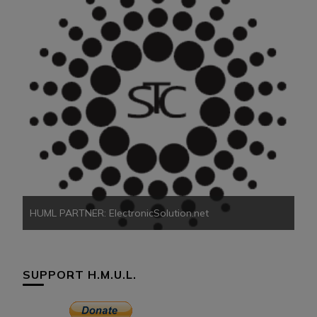
HU
HUML PARTNER: ElectronicSolution.net
SUPPORT H.M.U.L.