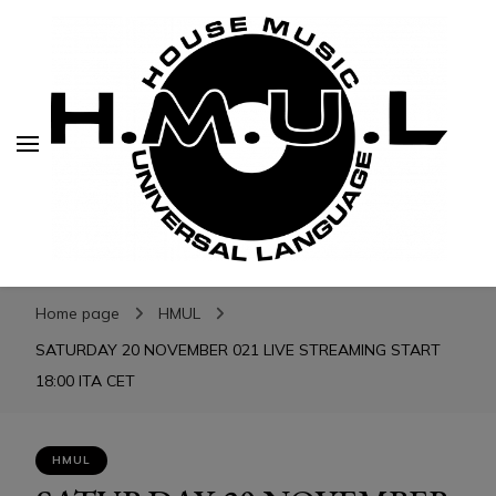
H.M.U.L.
H.M.U.L.
www.housemusicuniversallanguage.com
Home page
HMUL
SATURDAY 20 NOVEMBER 021 LIVE STREAMING START
18:00 ITA CET
HMUL