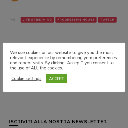
TAG:
LIVE STREAMING
PROGRESSIVE HOUSE
TWITCH
We use cookies on our website to give you the most
relevant experience by remembering your preferences
and repeat visits. By clicking “Accept”, you consent to
the use of ALL the cookies.
Navigazione
Articolo precedente
Articolo successivo
SUNDAY 31 JULY 022
TUESDAY 9 AUGUST
articoli
Cookie settings
ACCEPT
LIVE STREAMING
022 LIVE STREAMING
START 22:00 ITA CET
START 02:00 ITA CET
ISCRIVITI ALLA NOSTRA NEWSLETTER