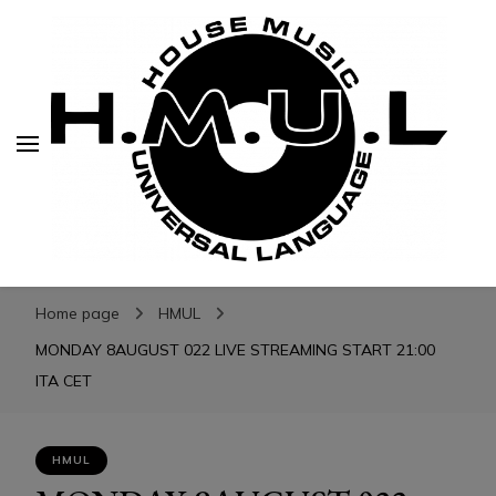
H.M.U.L.
H.M.U.L.
www.housemusicuniversallanguage.com
Home page
HMUL
MONDAY 8AUGUST 022 LIVE STREAMING START 21:00
ITA CET
HMUL