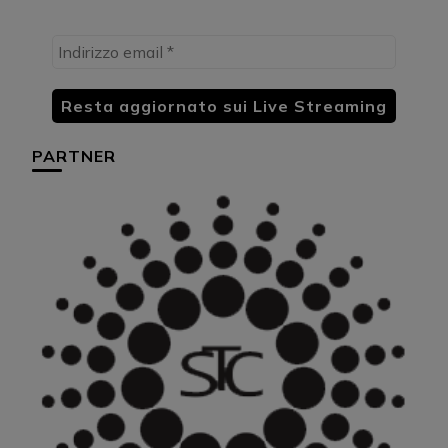
PARTNER
HU