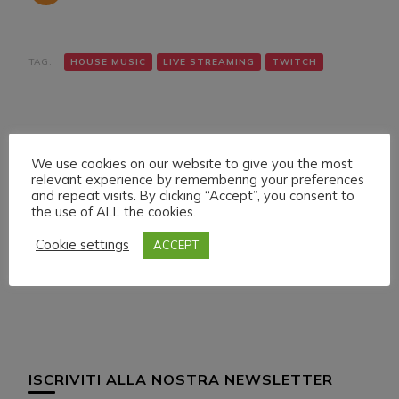
TAG:
HOUSE MUSIC
LIVE STREAMING
TWITCH
We use cookies on our website to give you the most
relevant experience by remembering your preferences
and repeat visits. By clicking “Accept”, you consent to
the use of ALL the cookies.
Navigazione
Articolo precedente
Articolo successivo
SUNDAY 1 MAY 022
MONDAY 2 MAY 022
articoli
Cookie settings
ACCEPT
LIVE STREAMING
LIVE STREAMING
START 21:30 ITA CET
START 16:00 ITA CET
ISCRIVITI ALLA NOSTRA NEWSLETTER