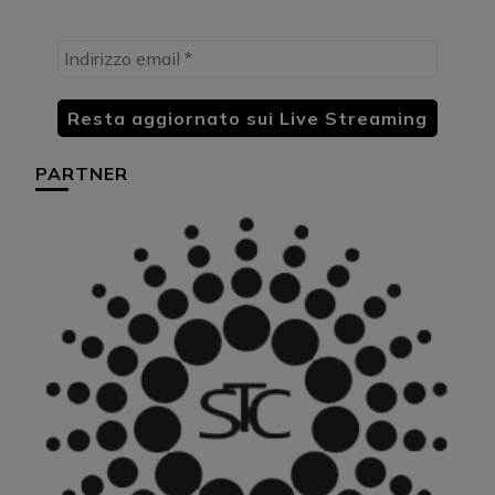
PARTNER
HU