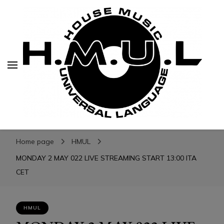
H.M.U.L.
H.M.U.L.
www.housemusicuniversallanguage.com
Home page
HMUL
MONDAY 2 MAY 022 LIVE STREAMING START 13:00 ITA
CET
HMUL