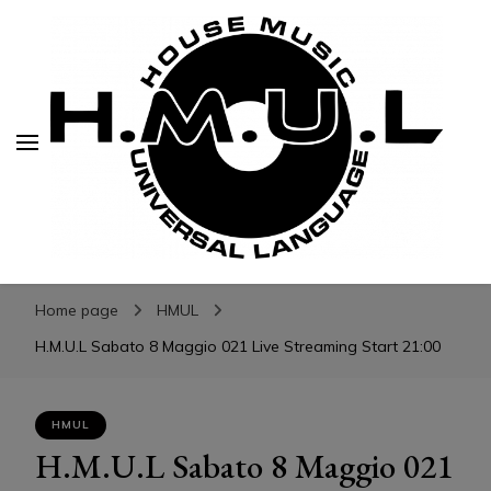
H.M.U.L.
H.M.U.L.
www.housemusicuniversallanguage.com
Home page
HMUL
H.M.U.L Sabato 8 Maggio 021 Live Streaming Start 21:00
HMUL
H.M.U.L Sabato 8 Maggio 021