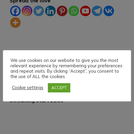
Spread the love
We use cookies on our website to give you the most
relevant experience by remembering your preferences
and repeat visits. By clicking “Accept”, you consent to
the use of ALL the cookies.
Navigazione
Articolo precedente
Articolo successivo
Cookie settings
ACCEPT
H.M.U.L. Domenica 2
Un grande della Musica
articoli
Maggio 021 Live
House
Streaming Start 21:00