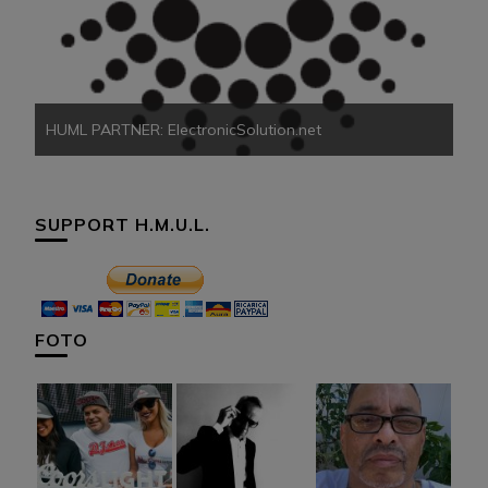
HU
HUML PARTNER: ElectronicSolution.net
SUPPORT H.M.U.L.
FOTO