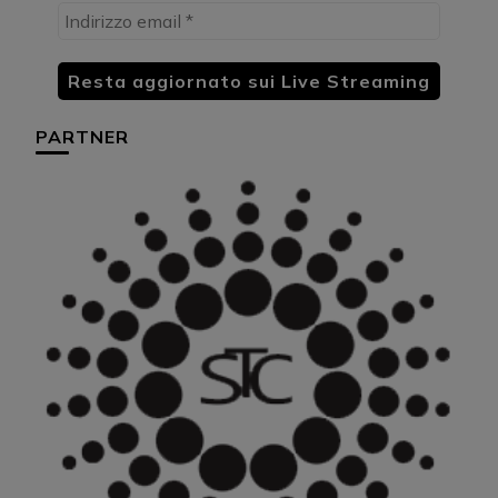
PARTNER
HU