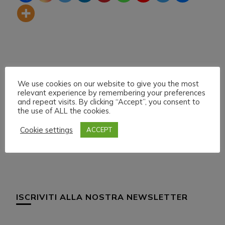
We use cookies on our website to give you the most
relevant experience by remembering your preferences
and repeat visits. By clicking “Accept”, you consent to
the use of ALL the cookies.
Navigazione
Articolo precedente
Articolo successivo
H.M.U.L. Domenica 7
H.M.U.L Domenica 14
articoli
Cookie settings
ACCEPT
Marzo 021 Start 18:00
Marzo 021 Start 17:30
ISCRIVITI ALLA NOSTRA NEWSLETTER