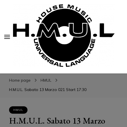
H.M.U.L.
H.M.U.L.
www.housemusicuniversallanguage.com
Home page
HMUL
H.M.U.L. Sabato 13 Marzo 021 Start 17:30
HMUL
H.M.U.L. Sabato 13 Marzo