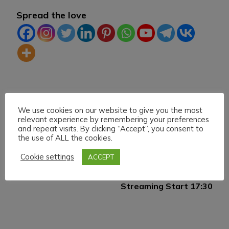
Spread the love
We use cookies on our website to give you the most
relevant experience by remembering your preferences
and repeat visits. By clicking “Accept”, you consent to
the use of ALL the cookies.
Navigazione
Articolo precedente
Articolo successivo
Cookie settings
ACCEPT
H.M.U.L. Sabato 3
H.M.U.L. Sabato 17
articoli
Aprile Start 17:30
Aprile 021 Live
Streaming Start 17:30