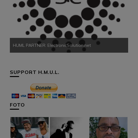
HU
HUML PARTNER: ElectronicSolution.net
SUPPORT H.M.U.L.
FOTO