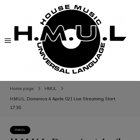
H.M.U.L.
H.M.U.L.
www.housemusicuniversallanguage.com
Home page
HMUL
H.M.U.L. Domenica 4 Aprile 021 Live Streaming Start
17:30
HMUL