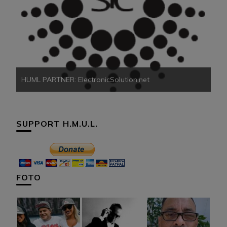
HU
HUML PARTNER: ElectronicSolution.net
SUPPORT H.M.U.L.
FOTO