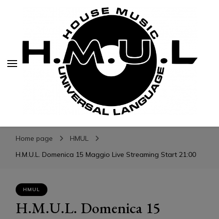
H.M.U.L.
H.M.U.L.
www.housemusicuniversallanguage.com
Home page
HMUL
H.M.U.L. Domenica 15 Maggio Live Streaming Start 21:00
HMUL
H.M.U.L. Domenica 15