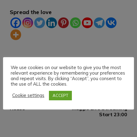
Spread the love
We use cookies on our website to give you the most
relevant experience by remembering your preferences
and repeat visits. By clicking “Accept”, you consent to
the use of ALL the cookies.
Cookie settings
Navigazione
ACCEPT
Articolo precedente
Articolo successivo
Un grande della Musica
H.M.U.L. Domenica 16
articoli
House
Maggio Live Streaming
Start 23:00