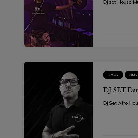
Dj set House 
HMUL
HMU
DJ-SET Dan
Dj Set Afro H