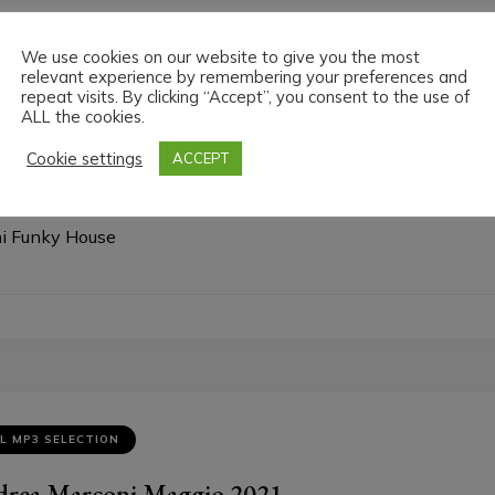
We use cookies on our website to give you the most
relevant experience by remembering your preferences and
repeat visits. By clicking “Accept”, you consent to the use of
ALL the cookies.
L MP3 SELECTION
Cookie settings
ACCEPT
teo Matteini Maggio 2021
ni Funky House
L MP3 SELECTION
rea Marconi Maggio 2021