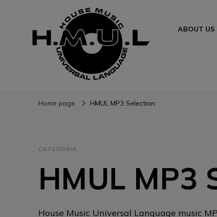
ABOUT US
H.M.U.L.
www.housemusicuniversallanguage.com
Home page
HMUL MP3 Selection
CATEGORIA
HMUL MP3 S
House Music Universal Language music MP3