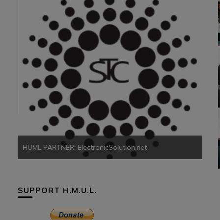
HUM
HUML PARTNER: ElectronicSolution.net
SUPPORT H.M.U.L.