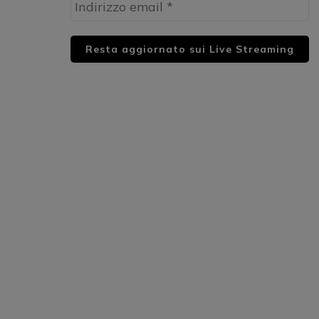
HUML PARTNER: DWildMusicRadio