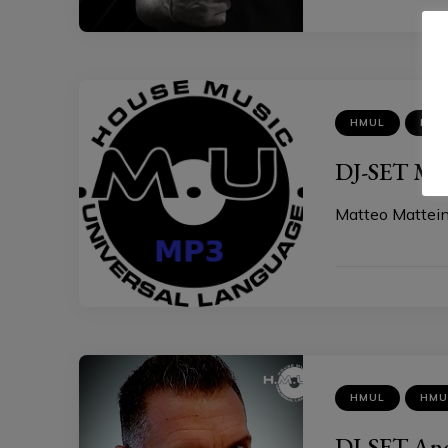
HMUL
HMU
DJ-SET Mat
Matteo Mattei
HMUL
HMU
DJ-SET And